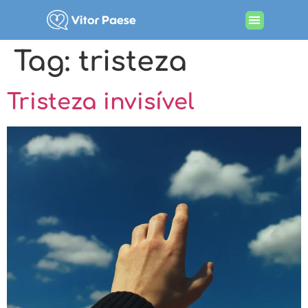
Procurando por terapia
Tag:
tristeza
Tristeza invisível