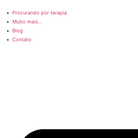
Pular
para
Procurando por terapia
o
Muito mais…
conteúdo
Blog
Contato