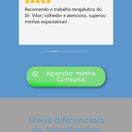
Recomendo o trabalho terapêutico do
Exce
o
Dr. Vitor; colhedor e atencioso, superou
com
ha
minhas expectativas!
vers
e o
tran
ho,
Cie
Con
go
para
Agendar minha
Consulta
Psicólogo Florianópolis
Meus diferenciais
de atendimento: