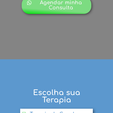
Agendar minha
Consulta
Escolha sua
Psicólogo Florianópolis
Terapia