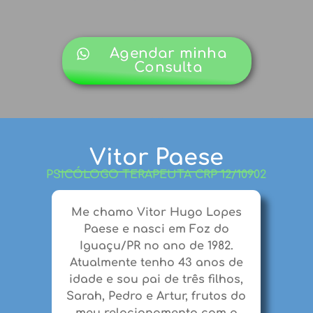
Agendar minha
Consulta
Psicólogo Florianópolis
Vitor Paese
PSICÓLOGO TERAPEUTA CRP 12/10902
Me chamo
Vitor Hugo Lopes
Paese
e nasci em Foz do
Iguaçu/PR no ano de 1982.
Atualmente tenho
43 anos
de
idade e sou
pai
de três filhos,
Sarah, Pedro e Artur, frutos do
meu relacionamento com a