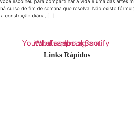
ocê escolheu para compartilhar a vida é uma das artes m
 há curso de fim de semana que resolva. Não existe fórmul
a construção diária, […]
 a construir um relacionamento saudável, com mais sintonia, respeito, a
Youtube
Whatsapp
Facebook
Instagram
Spotify
Links Rápidos