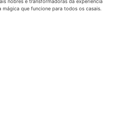
ais nobres e transformadoras da experiência
a mágica que funcione para todos os casais.
mor e alegria.