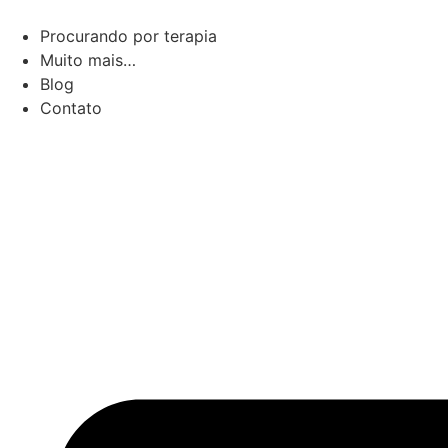
Pular
para
Procurando por terapia
o
Muito mais…
conteúdo
Blog
Contato