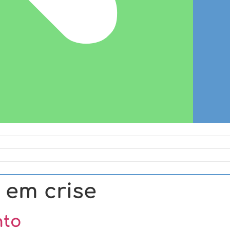
 em crise
nto