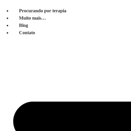
Pular
para
Procurando por terapia
o
Muito mais…
conteúdo
Blog
Contato