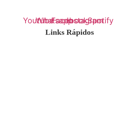
 a construir um relacionamento saudável, com mais sintonia, respeito, a
Youtube
Whatsapp
Facebook
Instagram
Spotify
Links Rápidos