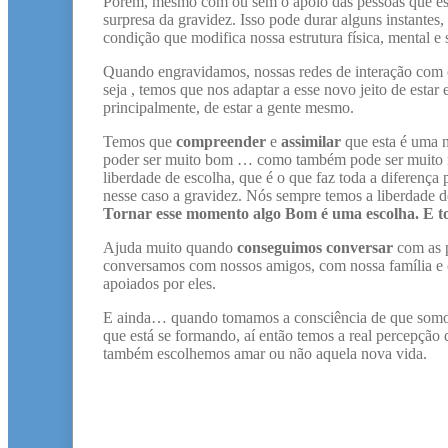
Porém, mesmo com ou sem o apoio das pessoas que es
surpresa da gravidez. Isso pode durar alguns instant
condição que modifica nossa estrutura física, mental e 
Quando engravidamos, nossas redes de interação com 
seja , temos que nos adaptar a esse novo jeito de estar
principalmente, de estar a gente mesmo.
Temos que
compreender
e
assimilar
que esta é uma 
poder ser muito bom … como também pode ser muito r
liberdade de escolha, que é o que faz toda a diferença
nesse caso a gravidez. Nós sempre temos a liberdade 
Tornar esse momento algo Bom é uma escolha. E t
Ajuda muito quando
conseguimos conversar
com as p
conversamos com nossos amigos, com nossa família e 
apoiados por eles.
E ainda… quando tomamos a consciência de que somos a
que está se formando, aí então temos a real percepçã
também escolhemos amar ou não aquela nova vida.