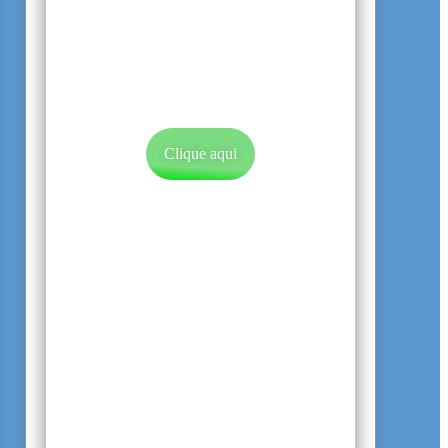
Procurando por
terapia?
Conheça nossas modalidades de
atendimento Individual e de Casal.
Clique aqui