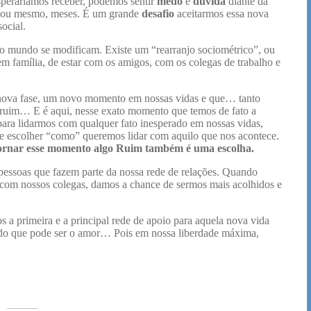
peraríamos receber, podemos sentir
medo
e
dúvida
diante da
es, ou mesmo, meses. É um grande
desafio
aceitarmos essa nova
social.
o mundo se modificam. Existe um “rearranjo sociométrico”, ou
 em família, de estar com os amigos, com os colegas de trabalho e
nova fase, um novo momento em nossas vidas e que… tanto
uim… E é aqui, nesse exato momento que temos de fato a
 para lidarmos com qualquer fato inesperado em nossas vidas,
de escolher “como” queremos lidar com aquilo que nos acontece.
ornar esse momento algo Ruim também é uma escolha.
essoas que fazem parte da nossa rede de relações. Quando
com nossos colegas, damos a chance de sermos mais acolhidos e
 primeira e a principal rede de apoio para aquela nova vida
o do que pode ser o amor… Pois em nossa liberdade máxima,
_____