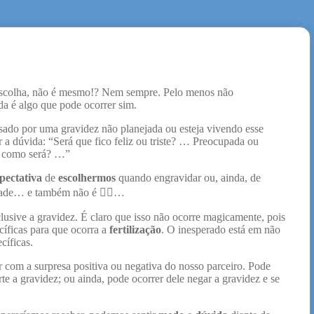
escolha, não é mesmo!? Nem sempre. Pelo menos não
da é algo que pode ocorrer sim.
ado por uma gravidez não planejada ou esteja vivendo esse
a dúvida: “Será que fico feliz ou triste? … Preocupada ou
a como será? …”
pectativa
de
escolhermos
quando engravidar ou, ainda, de
dade… e também não é 🤷‍♂️…
clusive a gravidez. É claro que isso não ocorre magicamente, pois
cíficas para que ocorra a
fertilização
. O inesperado está em não
cíficas.
 com a surpresa positiva ou negativa do nosso parceiro. Pode
rte a gravidez; ou ainda, pode ocorrer dele negar a gravidez e se